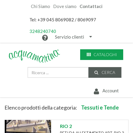
Chi Siamo
Dove siamo
Contattaci
Tel: +39 045 8069082 / 8069097
3248240740
Servizio clienti
CATALOGHI
CERCA
Account
Elenco prodotti della categoria:
Tessuti e Tende
RIO 2
RETI DA ALLESTIMENTO ART. RIO 2