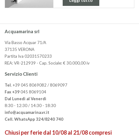
Leggi tutto
Acquamarina srl
Via Basso Acquar 71/A
37135 VERONA
Partita Iva 02031570233
REA: VR-212939 - Cap. Sociale: € 30.000,00 iv
Servizio Clienti
Tel
. +39 045 8069082 / 8069097
Fax +39
045 8069104
Dal Lunedì al Venerdì
8:30 - 12:30 / 14:30 - 18:30
info@acquamarina.vr.it
Cell. WhatsApp 324/8240 740
Chiusi per ferie dal 10/08 al 21/08 compresi