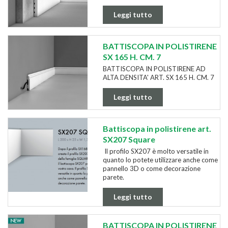
Leggi tutto
BATTISCOPA IN POLISTIRENE
SX 165 H. CM. 7
BATTISCOPA IN POLISTIRENE AD
ALTA DENSITA' ART. SX 165 H. CM. 7
Leggi tutto
Battiscopa in polistirene art.
SX207 Square
Il profilo SX207 è molto versatile in
quanto lo potete utilizzare anche come
pannello 3D o come decorazione
parete.
Leggi tutto
BATTISCOPA IN POLISTIRENE