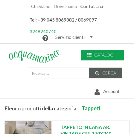
Chi Siamo
Dove siamo
Contattaci
Tel: +39 045 8069082 / 8069097
3248240740
Servizio clienti
CATALOGHI
CERCA
Account
Elenco prodotti della categoria:
Tappeti
TAPPETO IN LANA AR.
VINTAGE CM. 170X240