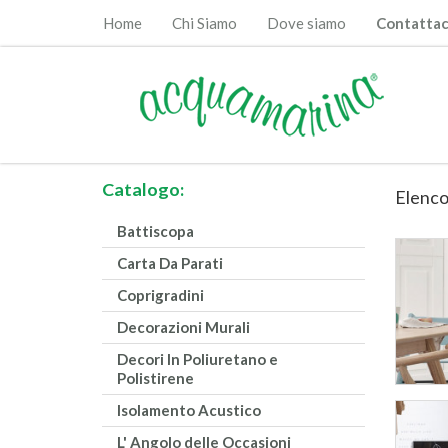
Home
Chi Siamo
Dove siamo
Contattac
Catalogo:
Elenco
Battiscopa
Carta Da Parati
Coprigradini
Decorazioni Murali
Decori In Poliuretano e
Polistirene
Isolamento Acustico
L' Angolo delle Occasioni