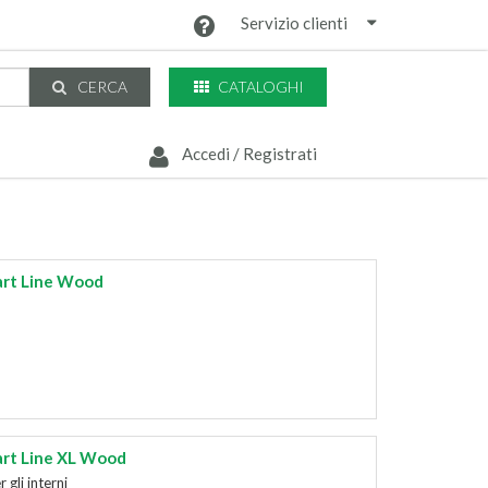
Servizio clienti
CATALOGHI
CERCA
Accedi / Registrati
art Line Wood
art Line XL Wood
gli interni