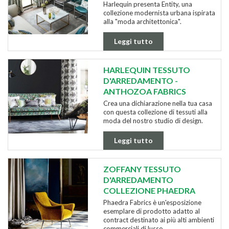
Harlequin presenta Entity, una
collezione modernista urbana ispirata
alla "moda architettonica".
Leggi tutto
HARLEQUIN TESSUTO
D'ARREDAMENTO -
ANTHOZOA FABRICS
Crea una dichiarazione nella tua casa
con questa collezione di tessuti alla
moda del nostro studio di design.
Leggi tutto
ZOFFANY TESSUTO
D'ARREDAMENTO
COLLEZIONE PHAEDRA
Phaedra Fabrics è un'esposizione
esemplare di prodotto adatto al
contract destinato ai più alti ambienti
commerciali di lusso.