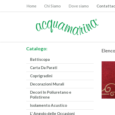
Home
Chi Siamo
Dove siamo
Contattac
Catalogo:
Elenco
Battiscopa
Carta Da Parati
Coprigradini
Decorazioni Murali
Decori In Poliuretano e
Polistirene
Isolamento Acustico
L' Angolo delle Occasioni