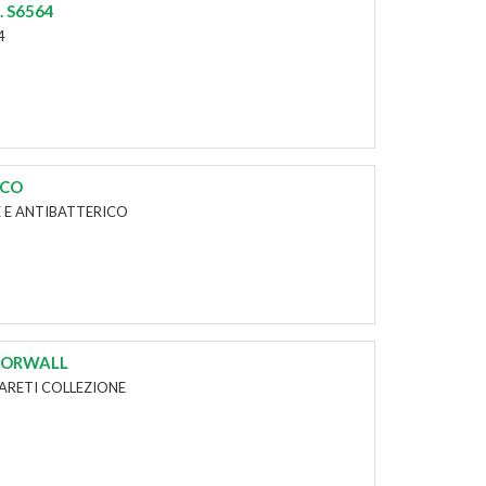
. S6564
4
ICO
 E ANTIBATTERICO
ECORWALL
PARETI COLLEZIONE