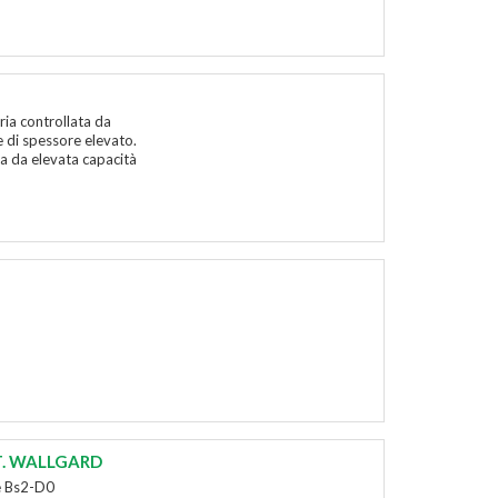
ia controllata da
he di spessore elevato.
a da elevata capacità
T. WALLGARD
se Bs2-D0