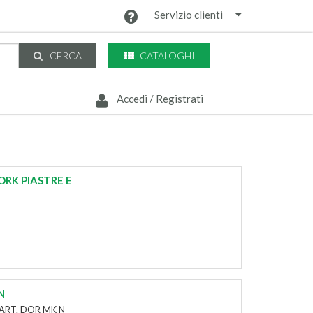
Servizio clienti
CATALOGHI
CERCA
Accedi / Registrati
ORK PIASTRE E
N
ART. DOR MK N