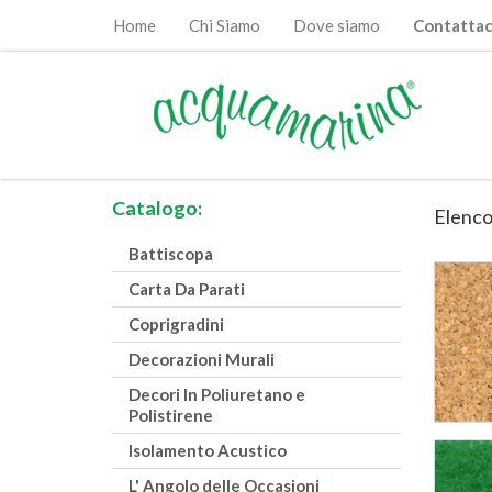
Home
Chi Siamo
Dove siamo
Contattac
Catalogo:
Elenco
Battiscopa
Carta Da Parati
Coprigradini
Decorazioni Murali
Decori In Poliuretano e
Polistirene
Isolamento Acustico
L' Angolo delle Occasioni